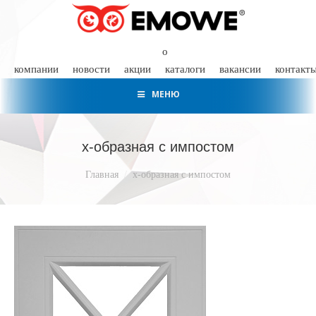
о
компании
новости
акции
каталоги
вакансии
контакт
МЕНЮ
х-образная с импостом
Вы здесь:
Главная
х-образная с импостом